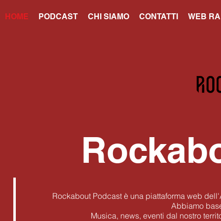
HOME
PODCAST
CHI SIAMO
CONTATTI
WEB RA
Rockabo
Rockabout Podcast è una piattaforma web dell'
Abbiamo base 
Musica, news, eventi dal nostro territo